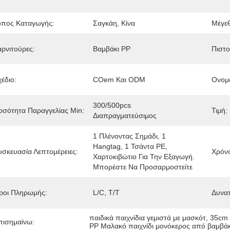
όπος Καταγωγής:
Σαγκάη, Κίνα
Μέγε
αρνιτούρες:
Βαμβάκι PP
Πιστο
έδιο:
COem Και ODM
Ονομα
300/500pcs 
οσότητα Παραγγελίας Min:
Τιμή:
Διαπραγματεύσιμος
1 Πλένοντας Σημάδι, 1 
Hangtag, 1 Τσάντα PE, 
υσκευασία Λεπτομέρειες:
Χρόν
Χαρτοκιβώτιο Για Την Εξαγωγή. 
Μπορέστε Να Προσαρμοστείτε
ροι Πληρωμής:
L/C, T/T
Δυνα
παιδικά παιχνίδια γεμιστά με μασκότ
, 
35cm 
πισημαίνω:
PP Μαλακό παιχνίδι μονόκερος από βαμβά