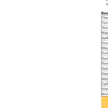
Βασ
Υλικ
Τύπ
Τόπ
Μάρ
Αρι
Ονο
Μέγ
Στυλ
Χρώ
Πιστ
Χρή
Χαρ
Δεί
Σχέδ
Λογ
Δυν