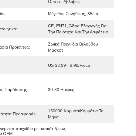
Ουσίες, Αβλαβείς
θος:
Μέγεθος Συνήθειας, 35cm
CE, EN71, Άδεια Εξαγωγής Για 
ποιητικό::
Την Ποιότητα Και Την Ασφάλεια
Ζωικά Παιχνίδια Βελούδου 
σία Προϊόντος:
Μασκότ
US $3.99 - 9.99/Piece
ος Παράδοσης:
30-60 Ημέρες
150000 Κομμάτι/κομμάτια Το 
τότητα Προσφοράς:
Μήνα
γεμιστά παιχνίδια με μασκότ ζώων
, 
κι OEM