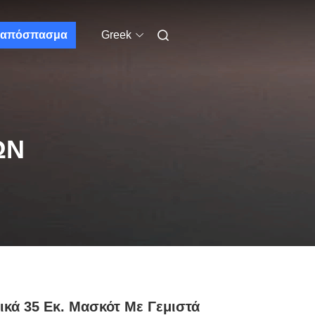
απόσπασμα
Greek
ΩΝ
ικά 35 Εκ. Μασκότ Με Γεμιστά