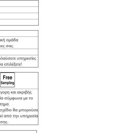
τική ομάδα
ες σας.
ολαύσετε υπηρεσίες
α επιλέξετε!
γορη και ακριβής
ία σύμφωνα με το
ίτημα.
 σχέδιο θα μπορούσε
εί από την υπηρεσία
άσης.