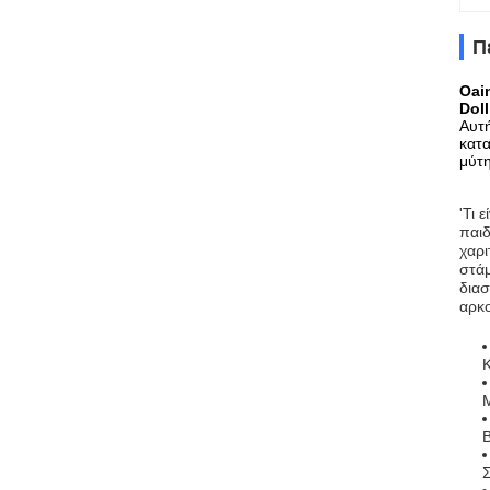
Π
Oai
Dol
Αυτή
κατα
μύτ
'Τι 
παιδ
χαρι
στάμ
διασ
αρκο
Κ
Μ
Σ