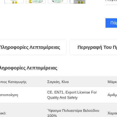
Πάρ
Πληροφορίες Λεπτομέρειας
Περιγραφή Του Π
ληροφορίες Λεπτομέρειας
όπος Καταγωγής
Σαγκάη, Κίνα
Μάρκ
CE, EN71, Export License For 
ιστοποίηση
Αριθ
Quality And Safety
Ύφασμα Πολυεστέρα Βελούδου 
ικό:
Χαρακ
100%