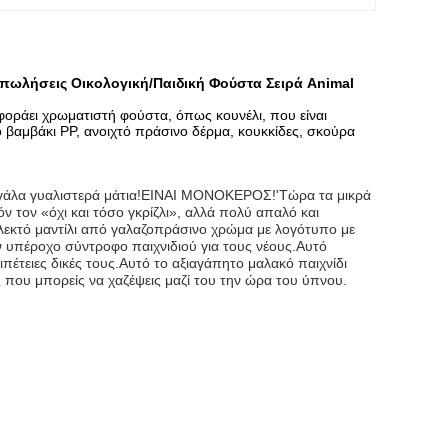
πωλήσεις Οικολογική/Παιδική Φούστα Σειρά Animal
 φοράει χρωματιστή φούστα, όπως κουνέλι, που είναι
βαμβάκι PP, ανοιχτό πράσινο δέρμα, κουκκίδες, σκούρα
μεγάλα γυαλιστερά μάτια!ΕΙΝΑΙ ΜΟΝΟΚΕΡΟΣ!'Τώρα τα μικρά
ν τον «όχι και τόσο γκρίζλι», αλλά πολύ απαλό και
λεκτό μαντίλι από γαλαζοπράσινο χρώμα με λογότυπο με
αν υπέροχο σύντροφο παιχνιδιού για τους νέους.Αυτό
ιπέτειες δικές τους.Αυτό το αξιαγάπητο μαλακό παιχνίδι
 που μπορείς να χαζέψεις μαζί του την ώρα του ύπνου.