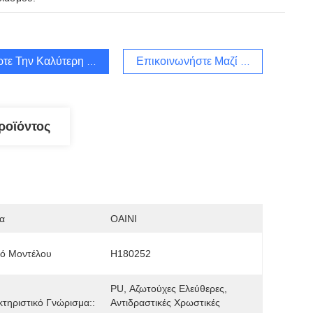
τε Την Καλύτερη Τιμή
Επικοινωνήστε Μαζί Μας
ροϊόντος
α
OAINI
μό Μοντέλου
H180252
PU, Αζωτούχες Ελεύθερες, 
τηριστικό Γνώρισμα::
Αντιδραστικές Χρωστικές 