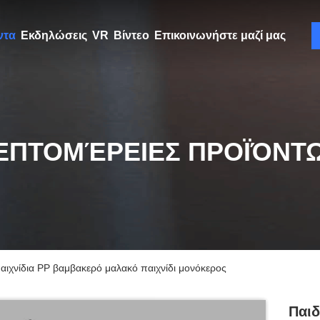
ντα
Εκδηλώσεις
VR
Βίντεο
Επικοινωνήστε μαζί μας
ΕΠΤΟΜΈΡΕΙΕΣ ΠΡΟΪΌΝΤ
παιχνίδια PP βαμβακερό μαλακό παιχνίδι μονόκερος
Παιδ