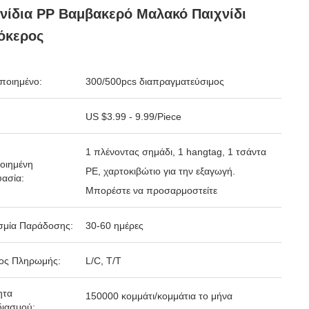
νίδια PP Βαμβακερό Μαλακό Παιχνίδι
όκερος
ποιημένο:
300/500pcs διαπραγματεύσιμος
US $3.99 - 9.99/Piece
1 πλένοντας σημάδι, 1 hangtag, 1 τσάντα
οιημένη
PE, χαρτοκιβώτιο για την εξαγωγή.
ασία:
Μπορέστε να προσαρμοστείτε
σμία Παράδοσης:
30-60 ημέρες
ος Πληρωμής:
L/C, T/T
ητα
150000 κομμάτι/κομμάτια το μήνα
ιασμού: