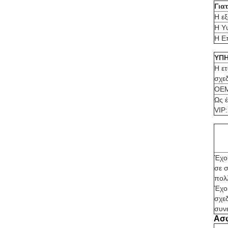
Γιατ
Η εξ
Η Υ
Η Επ
ΥΠΗ
Η ετ
σχε
OEM
Ως 
VIP:
Έχο
σε 
πολ
Έχο
σχε
συνε
Ασφ