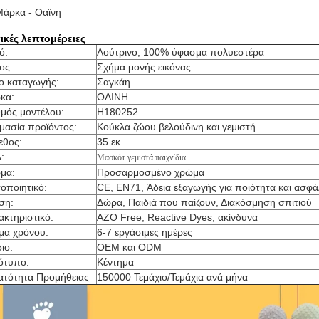
Μάρκα - Οαϊνη
ικές λεπτομέρειες
ό:
Λούτρινο, 100% ύφασμα πολυεστέρα
ος:
Σχήμα μονής εικόνας
ο καταγωγής:
Σαγκάη
κα:
ΟΑΙΝΗ
θμός μοντέλου:
H180252
μασία προϊόντος:
Κούκλα ζώου βελούδινη και γεμιστή
εθος:
35 εκ
:
Μασκότ γεμιστά παιχνίδια
μα:
Προσαρμοσμένο χρώμα
οποιητικό:
CE, EN71, Άδεια εξαγωγής για ποιότητα και ασφά
ση:
Δώρα, Παιδιά που παίζουν, Διακόσμηση σπιτιού
ακτηριστικό:
AZO Free, Reactive Dyes, ακίνδυνα
γμα χρόνου:
6-7 εργάσιμες ημέρες
ιο:
OEM και ODM
ότυπο:
Κέντημα
ατότητα Προμήθειας
150000 Τεμάχιο/Τεμάχια ανά μήνα