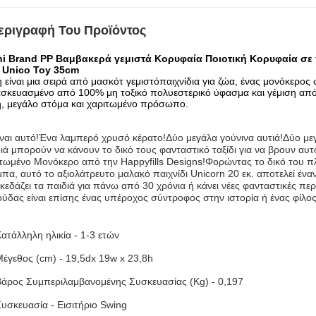
εριγραφή Του Προϊόντος
ni Brand PP Βαμβακερά γεμιστά Κορυφαία Ποιοτική Κορυφαία σε 
l Unico Toy 35cm
 είναι μια σειρά από μασκότ γεμιστό
παιχνίδια για ζώα, ένας μονόκερος
σκευασμένο από 100% μη τοξικό πολυεστερικό ύφασμα και γέμιση από 
η, μεγάλο στόμα και χαριτωμένο πρόσωπο.
είναι αυτό!Ένα λαμπερό χρυσό κέρατο!Δύο μεγάλα γούνινα αυτιά!Δύο 
ιά μπορούν να κάνουν το δικό τους φανταστικό ταξίδι για να βρουν αυτό
τωμένο Μονόκερο από την Happyfills Designs!Φορώντας το δικό του π
πα, αυτό το αξιολάτρευτο μαλακό παιχνίδι Unicorn 20 εκ. αποτελεί έν
κεδάζει τα παιδιά για πάνω από 30 χρόνια ή κάνει νέες φανταστικές περ
ύδας είναι επίσης ένας υπέροχος σύντροφος στην ιστορία ή ένας φίλος
ατάλληλη ηλικία - 1-3 ετών
έγεθος (cm) - 19,5dx 19w x 23,8h
Βάρος Συμπεριλαμβανομένης Συσκευασίας (Kg) - 0,197
υσκευασία - Εισιτήριο Swing