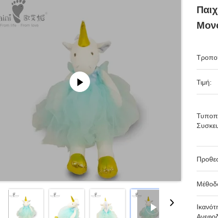
Παιχ
Μον
Τροπο
Τιμή:
Τυποπ
Συσκευ
Προθε
Μέθοδ
Ικανότ
Ανεφοδ