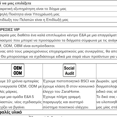
ί να μας επιλέξετε
αιρετική εξυπηρέτηση είναι το δόγμα μας
ψηλή Ποιότητα είναι Υποχρέωσή μας
ιδίωξη του Πελατών είναι η Επιδίωξή μας
ΡΕΣΙΕΣ VIP
αιρεία μας διαθέτει ένα καλά επιπλωμένο κέντρο Ε&Α με μια επαγγελμα
διασμού που μπορεί να προσαρμόσει τα δείγματα σύμφωνα με τις ανάγκ
, ODM, OBM είναι ευπρόσδεκτοι.
ένας από τους μακροχρόνιους επιχειρηματικούς μας συνεργάτες, θα απ
 Θα μπορούσαμε να σχεδιάσουμε ειδικά μια σειρά νέων προϊόντων για ν
υμε 10 χρόνια εμπειρίας
Έχουμε πιστοποιητικό BSCI και
Δωρεάν, γρή
συνεργασία OEM, ODM με
έχουμε κλάση Β στον κοινωνικό
δειγματοληψ
λές μάρκες.
έλεγχο του ZaraHome.
ειδικό σας α
υμε μια ομάδα Ε&Α 5
Έχουμε πλήρη γραμμή
Το δικό σας
διαστών, νέος σχεδιασμός
παραγωγής και αυστηρό
να υλοποιηθ
χίζει να βγαίνει.
σύστημα ποιοτικού ελέγχου.
μας μίας στ
αλές υλικό