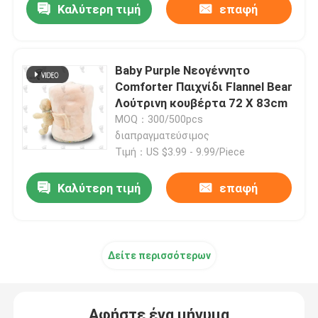
Καλύτερη τιμή
επαφή
Λούτρινο παιχνίδι κούκλας
Baby Purple Νεογέννητο
Λούτρινο παιχνίδι κινουμένων σχεδίων
Comforter Παιχνίδι Flannel Bear
Λούτρινη κουβέρτα 72 X 83cm
MOQ：300/500pcs
Γεμισμένα μασκότ παιχνίδια
διαπραγματεύσιμος
Τιμή：US $3.99 - 9.99/Piece
Καταπραϋντικό Γεμισμένο Ζώο
Καλύτερη τιμή
επαφή
Παιχνίδι παρηγορητής μωρών
Δείτε περισσότερων
Βρεφικό σετ κρεβατιού
Λούτρινα παιδικά παπούτσια
Αφήστε ένα μήνυμα