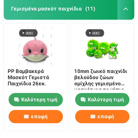
Γεμισμένα μασκότ παιχνίδια
(11)
PP Βαμβακερά
10mm ζωικό παιχνίδι
Μασκότ Γεμιστά
βελούδου ζώων
Παιχνίδια 26εκ.
ομίχλης γεμισμένο
μασκότ για το νήπιο
21cm μωρών
Καλύτερη τιμή
Καλύτερη τιμή
επαφή
επαφή