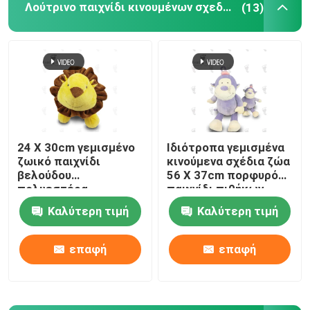
Λούτρινο παιχνίδι κινουμένων σχεδίων
(13)
24 X 30cm γεμισμένο
Ιδιότροπα γεμισμένα
ζωικό παιχνίδι
κινούμενα σχέδια ζώα
βελούδου
56 X 37cm πορφυρό
πολυεστέρα
παιχνίδι πιθήκων
παιχνιδιών 100%
βελούδου
Καλύτερη τιμή
Καλύτερη τιμή
βελούδου κινούμενων
σχεδίων λιοντάρι
επαφή
επαφή