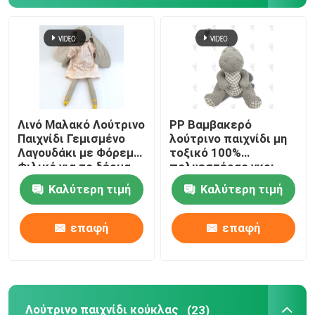
Υφασμάτινα παιχνίδια για σκύλους
Βρεφικό παλτό για νεογέννητο
Λινό Μαλακό Λούτρινο
PP Βαμβακερό
Παιχνίδι Γεμισμένο
λούτρινο παιχνίδι μη
Λαγουδάκι με Φόρεμα
τοξικό 100%
Φιλικό για το δέρμα
πολυεστέρας γκρι
Δώρα για κορίτσια
βελούδινο
Καλύτερη τιμή
Καλύτερη τιμή
δεινοσαύρων 28 εκ.
επαφή
επαφή
Λούτρινο παιχνίδι κούκλας
(23)