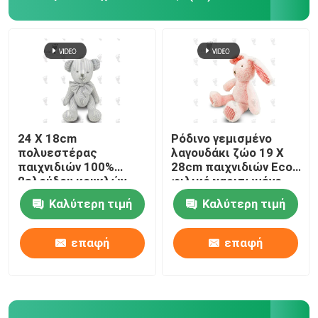
24 X 18cm
Ρόδινο γεμισμένο
πολυεστέρας
λαγουδάκι ζώο 19 X
παιχνιδιών 100%
28cm παιχνιδιών Eco
βελούδου κουκλών
φιλικό χαριτωμένο
αντέχει την ένωση
μαλακό
Καλύτερη τιμή
Καλύτερη τιμή
κουκλών βελούδου
αντέχει το μωρό
επαφή
επαφή